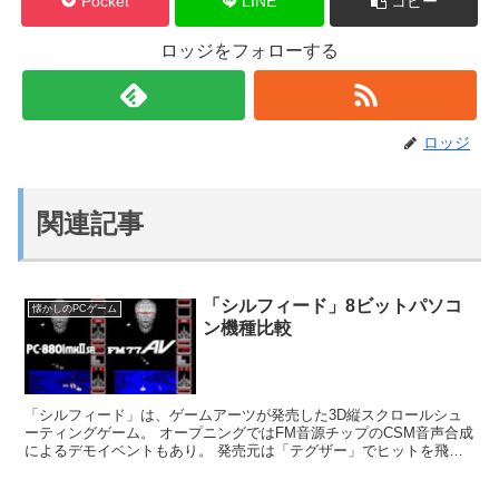
Pocket
LINE
コピー
ロッジをフォローする
ロッジ
関連記事
「シルフィード」8ビットパソコ
懐かしのPCゲーム
ン機種比較
「シルフィード」は、ゲームアーツが発売した3D縦スクロールシュ
ーティングゲーム。 オープニングではFM音源チップのCSM音声合成
によるデモイベントもあり。 発売元は「テグザー」でヒットを飛ば
したゲームアーツ。 2022年現在もブランド...