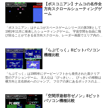
【ボスコニアン】ナムコの名作全
懐かしのPCゲーム
方向スクロールシューティングゲ
ーム
「ボスコニアン」はナムコがスペースゲームシリーズの第3弾として
1981年11月に発表したシューティングゲーム。 宇宙空間を自由に飛
び回ることができる全方向スクロール、レーダー画面でエリア内の敵
を探知できる機能、コンピューター合成ボイスなど...
「らぷてっく」8ビットパソコン
懐かしのPCゲーム
機種比較
「らぷてっく」は1985年にデービーソフトから発売された面クリア
型のアクションゲーム。 主人公は「びっきい」。 びっきいの移動は
横方向と左右斜めへのジャンプ。 フロアの床にあるボックスの上に
乗りアイテムを回収していく。 固定画面の面...
「空間浮遊都市ゼノン」8ビット
懐かしのPCゲーム
パソコン機種比較