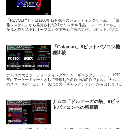
「REVOLTYⅡ」は1988年12月発売のシューティングゲーム。 「風
雅システム」から発売されたX1オリジナル作品。 ストーリーもしっ
かりと作り込まれオープニングデモもご覧の力作。 8ビットパソコン
晩年の力作シューティングです。...
「Galaxian」8ビットパソコン機
懐かしのPCゲーム
種比較
ナムコの大ヒットシューティングゲーム「ギャラクシアン」。 1979
年にアーケードゲームとして登場した名作中の名作ですね。 ナムコ
のスペースゲームシリーズはこの「ギャラクシアン」からはじまりま
した。 この「ギャラクシアン」登場後、「ボス...
ナムコ「ドルアーガの塔」8ビッ
懐かしのPCゲーム
トパソコンへの移植版