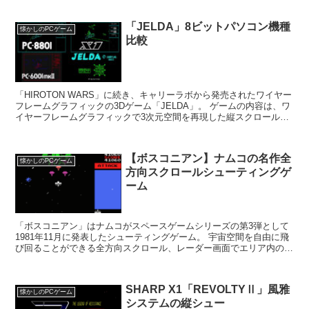
「JELDA」8ビットパソコン機種
懐かしのPCゲーム
比較
「HIROTON WARS」に続き、キャリーラボから発売されたワイヤー
フレームグラフィックの3Dゲーム「JELDA」。 ゲームの内容は、ワ
イヤーフレームグラフィックで3次元空間を再現した縦スクロールシ
ューティング、といったところでしょうか...
【ボスコニアン】ナムコの名作全
懐かしのPCゲーム
方向スクロールシューティングゲ
ーム
「ボスコニアン」はナムコがスペースゲームシリーズの第3弾として
1981年11月に発表したシューティングゲーム。 宇宙空間を自由に飛
び回ることができる全方向スクロール、レーダー画面でエリア内の敵
を探知できる機能、コンピューター合成ボイスなど...
SHARP X1「REVOLTYⅡ」風雅
懐かしのPCゲーム
システムの縦シュー