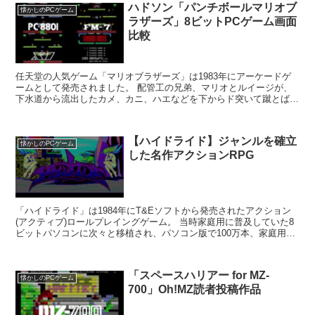
ハドソン「パンチボールマリオブ
懐かしのPCゲーム
ラザーズ」8ビットPCゲーム画面
比較
任天堂の人気ゲーム「マリオブラザーズ」は1983年にアーケードゲ
ームとして発売されました。 配管工の兄弟、マリオとルイージが、
下水道から流出したカメ、カニ、ハエなどを下からド突いて蹴とばし
駆除していく面クリア型のアクションゲーム。 二人...
【ハイドライド】ジャンルを確立
懐かしのPCゲーム
した名作アクションRPG
「ハイドライド」は1984年にT&Eソフトから発売されたアクション
(アクティブ)ロールプレイングゲーム。 当時家庭用に普及していた8
ビットパソコンに次々と移植され、パソコン版で100万本、家庭用ゲ
ーム機版で100万本、トータルで200万本...
「スペースハリアー for MZ-
懐かしのPCゲーム
700」Oh!MZ読者投稿作品