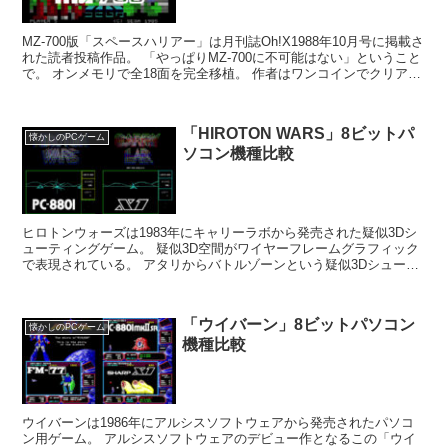
MZ-700版「スペースハリアー」は月刊誌Oh!X1988年10月号に掲載さ
れた読者投稿作品。 「やっぱりMZ-700に不可能はない」ということ
で。 オンメモリで全18面を完全移植。 作者はワンコインでクリアで
きるまで本家「ス...
「HIROTON WARS」8ビットパ
懐かしのPCゲーム
ソコン機種比較
ヒロトンウォーズは1983年にキャリーラボから発売された疑似3Dシ
ューティングゲーム。 疑似3D空間がワイヤーフレームグラフィック
で表現されている。 アタリからバトルゾーンという疑似3Dシューテ
ィングゲームがアーケードにありましたがとて...
「ウイバーン」8ビットパソコン
懐かしのPCゲーム
機種比較
ウイバーンは1986年にアルシスソフトウェアから発売されたパソコ
ン用ゲーム。 アルシスソフトウェアのデビュー作となるこの「ウイ